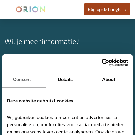
Blijf op de hoogte →
Locatie
ORION
Wone
Wil je meer informatie?
Meld je aan voor de nieuwsbrief om als eerste op de hoogte te zijn
van nieuwe ontwikkelingen over ORION.
Heijmans Vastgoed B.V. | Marith Houweling
Consent
Details
About
E:
info@oriondenhaag.nl
ORION Den Haag
Deze website gebruikt cookies
Nabij het centrum van Den Haag, in de dynamische stadswijk de
Binckhorst, komt ORION. Een initiatief van Heijmans met circa 2.000
Wij gebruiken cookies om content en advertenties te 
m2 aan bedrijvigheid en 180 koopappartementen. ORION opent
personaliseren, om functies voor social media te bieden 
jouw universum!
en om ons websiteverkeer te analyseren. Ook delen we 