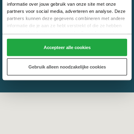
informatie over jouw gebruik van onze site met onze 
Alles weten over nieuwbouw? Kijk op
Heijmans Nieuwbouw
. Jouw
partners voor social media, adverteren en analyse. Deze 
online hulp bij het kopen van een nieuwbouwwoning.
partners kunnen deze gegevens combineren met andere 
informatie die je aan ze hebt verstrekt of die ze hebben 
verzameld op basis van jouw gebruik van hun services.
Klik hier 
voor meer informatie over ons cookiebeleid.
Accepteer alle cookies
Gebruik alleen noodzakelijke cookies
© 2026 Copyright Heijmans
Privacy
,
Cookies
en
Disclaimer