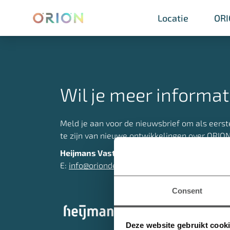
Locatie
Locatie
OR
OR
Wil je meer informat
Meld je aan voor de nieuwsbrief om als eerst
te zijn van nieuwe ontwikkelingen over ORION
Heijmans Vastgoed B.V. | Marith Houweling
E:
info@oriondenhaag.nl
Consent
Deze website gebruikt cook