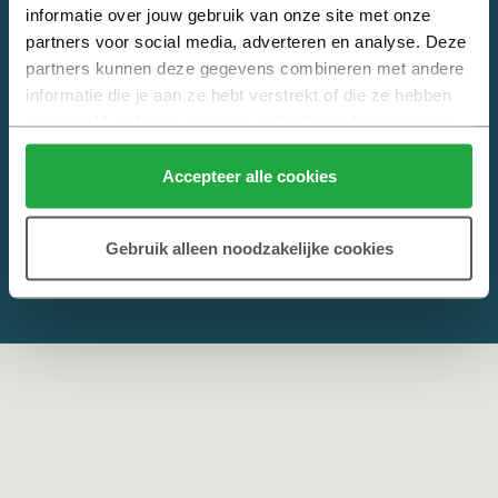
informatie over jouw gebruik van onze site met onze 
Alles weten over nieuwbouw? Kijk op
Heijmans Nieuwbouw
. Jouw
partners voor social media, adverteren en analyse. Deze 
online hulp bij het kopen van een nieuwbouwwoning.
partners kunnen deze gegevens combineren met andere 
informatie die je aan ze hebt verstrekt of die ze hebben 
verzameld op basis van jouw gebruik van hun services.
Klik hier 
voor meer informatie over ons cookiebeleid.
Accepteer alle cookies
Gebruik alleen noodzakelijke cookies
© 2026 Copyright Heijmans
Privacy
,
Cookies
en
Disclaimer