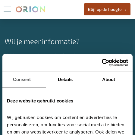
Blijf op de hoogte →
Locatie
ORION
Wone
Wil je meer informatie?
Meld je aan voor de nieuwsbrief om als eerste op de hoogte te zijn
van nieuwe ontwikkelingen over ORION.
Heijmans Vastgoed B.V. | Marith Houweling
Consent
Details
About
E:
info@oriondenhaag.nl
ORION Den Haag
Deze website gebruikt cookies
Nabij het centrum van Den Haag, in de dynamische stadswijk de
Binckhorst, komt ORION. Een initiatief van Heijmans met circa 2.000
Wij gebruiken cookies om content en advertenties te 
m2 aan bedrijvigheid en 180 koopappartementen. ORION opent
personaliseren, om functies voor social media te bieden 
jouw universum!
en om ons websiteverkeer te analyseren. Ook delen we 