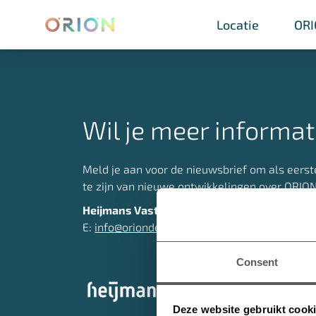
Locatie
Locatie
OR
OR
Wil je meer informat
Meld je aan voor de nieuwsbrief om als eerst
te zijn van nieuwe ontwikkelingen over ORION
Heijmans Vastgoed B.V. | Marith Houweling
E:
info@oriondenhaag.nl
Consent
Deze website gebruikt cook