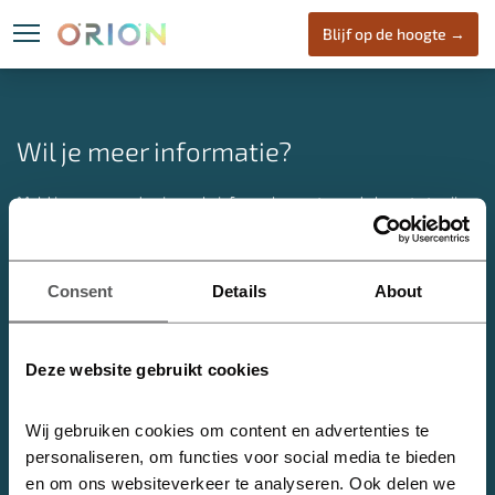
Blijf op de hoogte →
Locatie
ORION
Wone
Wil je meer informatie?
Meld je aan voor de nieuwsbrief om als eerste op de hoogte te zijn
van nieuwe ontwikkelingen over ORION.
Heijmans Vastgoed B.V. | Marith Houweling
Consent
Details
About
E:
info@oriondenhaag.nl
ORION Den Haag
Deze website gebruikt cookies
Nabij het centrum van Den Haag, in de dynamische stadswijk de
Binckhorst, komt ORION. Een initiatief van Heijmans met circa 2.000
Wij gebruiken cookies om content en advertenties te 
m2 aan bedrijvigheid en 180 koopappartementen. ORION opent
personaliseren, om functies voor social media te bieden 
jouw universum!
en om ons websiteverkeer te analyseren. Ook delen we 