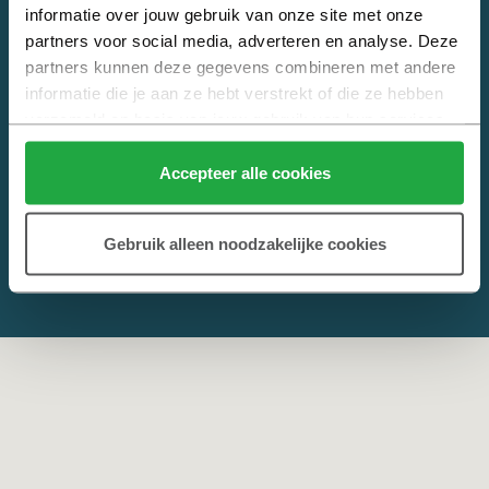
informatie over jouw gebruik van onze site met onze 
Alles weten over nieuwbouw? Kijk op
Heijmans Nieuwbouw
. Jouw
partners voor social media, adverteren en analyse. Deze 
online hulp bij het kopen van een nieuwbouwwoning.
partners kunnen deze gegevens combineren met andere 
informatie die je aan ze hebt verstrekt of die ze hebben 
verzameld op basis van jouw gebruik van hun services.
Klik hier 
voor meer informatie over ons cookiebeleid.
Accepteer alle cookies
Gebruik alleen noodzakelijke cookies
© 2026 Copyright Heijmans
Privacy
,
Cookies
en
Disclaimer