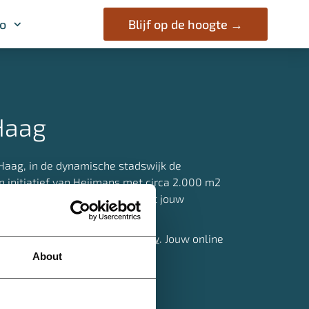
fo
fo
Blijf op de hoogte →
Blijf op de hoogte →
Haag
Haag, in de dynamische stadswijk de
 initiatief van Heijmans met circa 2.000 m2
koopappartementen. ORION opent jouw
w? Kijk op
Heijmans Nieuwbouw
. Jouw online
n nieuwbouwwoning.
About