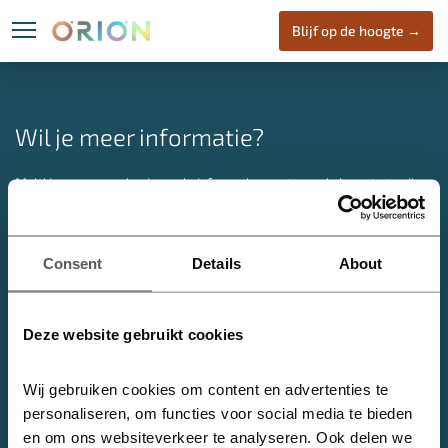
Blijf op de hoogte →
Locatie
ORION
Wone
Wil je meer informatie?
Meld je aan voor de nieuwsbrief om als eerste op de hoogte te zijn
van nieuwe ontwikkelingen over ORION.
Heijmans Vastgoed B.V. | Marith Houweling
Consent
Details
About
E:
info@oriondenhaag.nl
ORION Den Haag
Deze website gebruikt cookies
Nabij het centrum van Den Haag, in de dynamische stadswijk de
Binckhorst, komt ORION. Een initiatief van Heijmans met circa 2.000
Wij gebruiken cookies om content en advertenties te 
m2 aan bedrijvigheid en 180 koopappartementen. ORION opent
personaliseren, om functies voor social media te bieden 
jouw universum!
en om ons websiteverkeer te analyseren. Ook delen we 