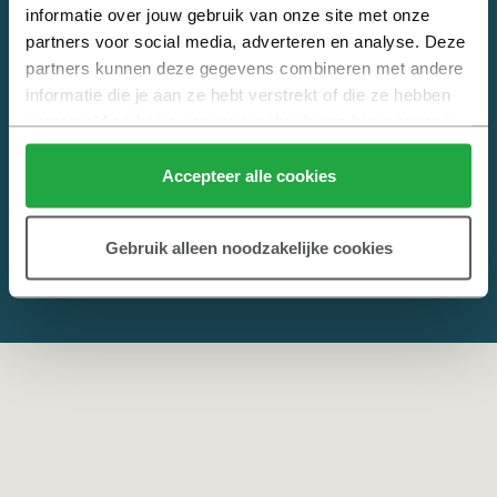
informatie over jouw gebruik van onze site met onze 
Alles weten over nieuwbouw? Kijk op
Heijmans Nieuwbouw
. Jouw
partners voor social media, adverteren en analyse. Deze 
online hulp bij het kopen van een nieuwbouwwoning.
partners kunnen deze gegevens combineren met andere 
informatie die je aan ze hebt verstrekt of die ze hebben 
verzameld op basis van jouw gebruik van hun services.
Klik hier 
voor meer informatie over ons cookiebeleid.
Accepteer alle cookies
Gebruik alleen noodzakelijke cookies
© 2026 Copyright Heijmans
Privacy
,
Cookies
en
Disclaimer