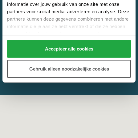
informatie over jouw gebruik van onze site met onze 
Alles weten over nieuwbouw? Kijk op
Heijmans Nieuwbouw
. Jouw
partners voor social media, adverteren en analyse. Deze 
online hulp bij het kopen van een nieuwbouwwoning.
partners kunnen deze gegevens combineren met andere 
informatie die je aan ze hebt verstrekt of die ze hebben 
verzameld op basis van jouw gebruik van hun services.
Klik hier 
voor meer informatie over ons cookiebeleid.
Accepteer alle cookies
Gebruik alleen noodzakelijke cookies
© 2026 Copyright Heijmans
Privacy
,
Cookies
en
Disclaimer