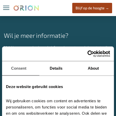
Blijf op de hoogte →
Locatie
ORION
Wone
Wil je meer informatie?
Meld je aan voor de nieuwsbrief om als eerste op de hoogte te zijn
van nieuwe ontwikkelingen over ORION.
Heijmans Vastgoed B.V. | Marith Houweling
Consent
Details
About
E:
info@oriondenhaag.nl
ORION Den Haag
Deze website gebruikt cookies
Nabij het centrum van Den Haag, in de dynamische stadswijk de
Binckhorst, komt ORION. Een initiatief van Heijmans met circa 2.000
Wij gebruiken cookies om content en advertenties te 
m2 aan bedrijvigheid en 180 koopappartementen. ORION opent
personaliseren, om functies voor social media te bieden 
jouw universum!
en om ons websiteverkeer te analyseren. Ook delen we 