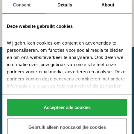
Consent
Details
About
1
2
Deze website gebruikt cookies
Wij gebruiken cookies om content en advertenties te 
personaliseren, om functies voor social media te bieden 
en om ons websiteverkeer te analyseren. Ook delen we 
informatie over jouw gebruik van onze site met onze 
Wil je meer informatie?
partners voor social media, adverteren en analyse. Deze 
partners kunnen deze gegevens combineren met andere 
Meld je aan voor de nieuwsbrief om als eerste op de hoogte te zijn
informatie die je aan ze hebt verstrekt of die ze hebben 
van nieuwe ontwikkelingen over ORION.
verzameld op basis van jouw gebruik van hun services.
Heijmans Vastgoed B.V. | Marith Houweling
Klik hier 
voor meer informatie over ons cookiebeleid.
E:
info@oriondenhaag.nl
Accepteer alle cookies
ORION Den Haag
Gebruik alleen noodzakelijke cookies