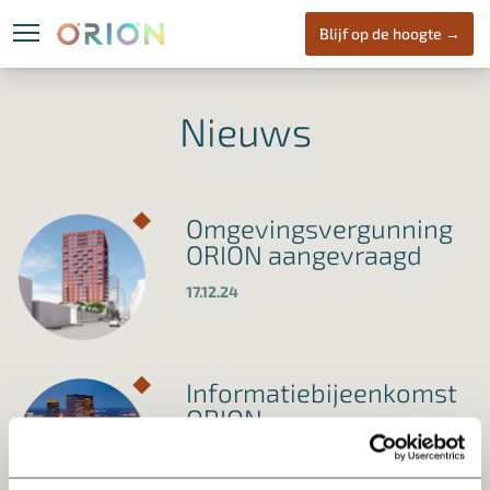
Blijf op de hoogte →
Locatie
ORION
Wone
Nieuws
Omgevingsvergunning
ORION aangevraagd
17.12.24
Informatiebijeenkomst
ORION
20.11.24